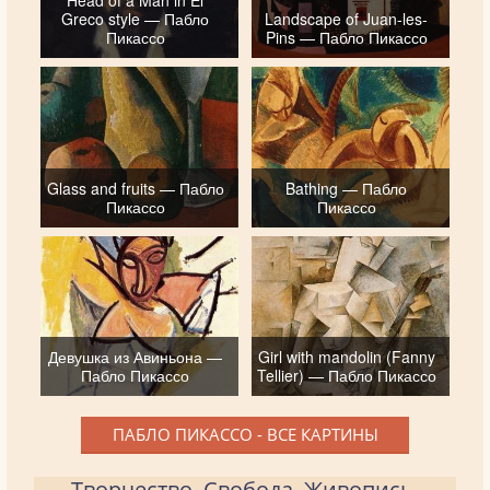
Head of a Man in El
Greco style — Пабло
Landscape of Juan-les-
Пикассо
Pins — Пабло Пикассо
Glass and fruits — Пабло
Bathing — Пабло
Пикассо
Пикассо
Девушка из Авиньона —
Girl with mandolin (Fanny
Пабло Пикассо
Tellier) — Пабло Пикассо
ПАБЛО ПИКАССО - ВСЕ КАРТИНЫ
Творчество. Свобода. Живопись.