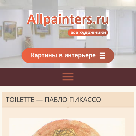
Allpainters.ru - картинная галерея
Онлайн галерея живописи.
Картины классиков
и современников
Картины в интерьере
TOILETTE — ПАБЛО ПИКАССО