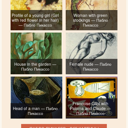
Profile of a young girl (Girl
Woman with green
with red flower in her hair)
stockings — Пабло
— Пабло Пикассо
Пикассо
House in the garden —
Female nude — Пабло
Пабло Пикассо
Пикассо
Francoise Gilot with
Head of a man — Пабло
Paloma and Claude —
Пикассо
Пабло Пикассо