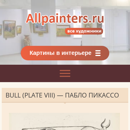
Allpainters.ru - картинная галерея
Онлайн галерея живописи.
Картины классиков
и современников
Картины в интерьере
BULL (PLATE VIII) — ПАБЛО ПИКАССО