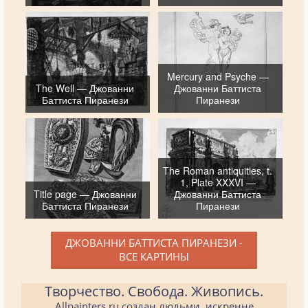
Mercury and Psyche —
The Well — Джованни
Джованни Баттиста
Баттиста Пиранези
Пиранези
The Roman antiquities, t.
1, Plate XXXVI —
Title page — Джованни
Джованни Баттиста
Баттиста Пиранези
Пиранези
ДЖОВАННИ БАТТИСТА ПИРАНЕЗИ -
ВСЕ КАРТИНЫ
Творчество. Свобода. Живопись.
Allpainters.ru создан людьми, искренне