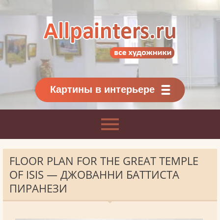
Allpainters.ru - картинная галерея
Онлайн галерея живописи.
Картины классиков
и современников
Картины в интерьере
FLOOR PLAN FOR THE GREAT TEMPLE
OF ISIS — ДЖОВАННИ БАТТИСТА
ПИРАНЕЗИ