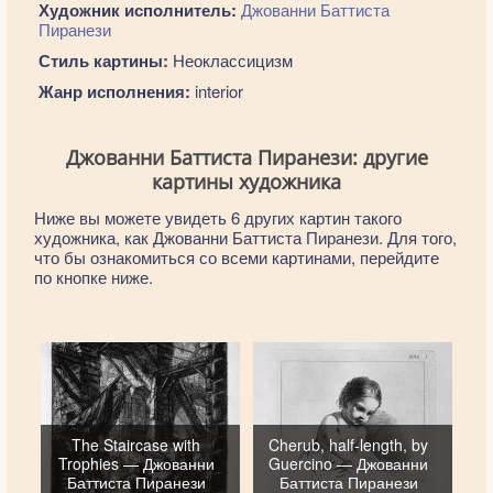
Художник исполнитель:
Джованни Баттиста
Пиранези
Стиль картины:
Неоклассицизм
Жанр исполнения:
interior
Джованни Баттиста Пиранези: другие
картины художника
Ниже вы можете увидеть 6 других картин такого
художника, как Джованни Баттиста Пиранези. Для того,
что бы ознакомиться со всеми картинами, перейдите
по кнопке ниже.
The Staircase with
Cherub, half-length, by
Trophies — Джованни
Guercino — Джованни
Баттиста Пиранези
Баттиста Пиранези