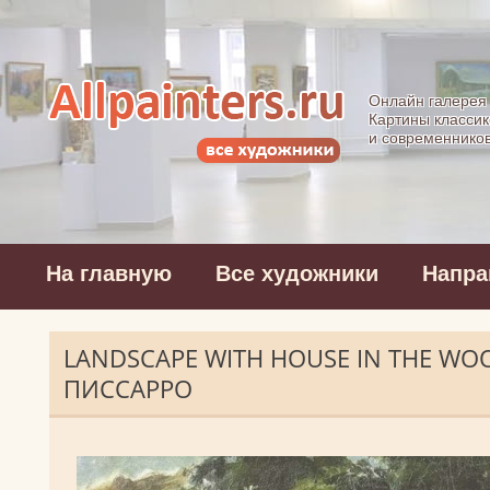
Allpainters.ru - 
Онлайн галерея
Картины классик
и современнико
На главную
Все художники
Напра
LANDSCAPE WITH HOUSE IN THE WOO
ПИССАРРО