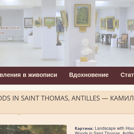
картинная галерея
 живописи.
ов
в
вления в живописи
Вдохновение
Ста
DS IN SAINT THOMAS, ANTILLES — КАМИ
Картина:
Landscape with Hous
Woods in Saint Thomas, Antille