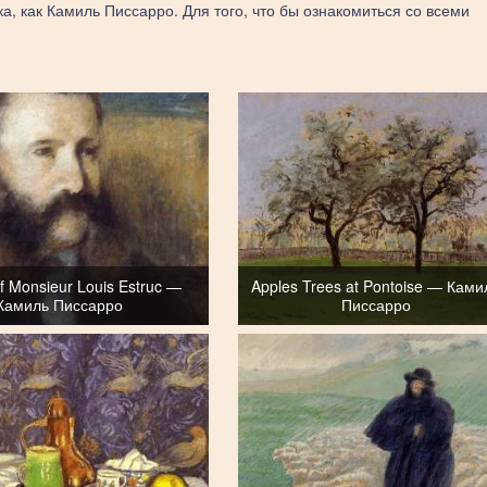
а, как Камиль Писсарро. Для того, что бы ознакомиться со всеми
of Monsieur Louis Estruc —
Apples Trees at Pontoise — Ками
Камиль Писсарро
Писсарро