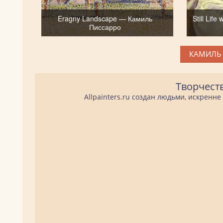
Eragny Landscape — Камиль
Still Lif
Писсарро
КАМИЛЬ 
Творчест
Allpainters.ru создан людьми, искренн