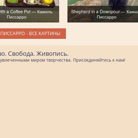
e with a Coffee Pot — Камиль
Shepherd in a Downpour — Ками
Писсарро
Писсарро
ПИССАРРО - ВСЕ КАРТИНЫ
во. Свобода. Живопись.
е увлеченными миром творчества. Присоединяйтесь к нам!