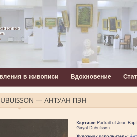
картинная галерея
 живописи.
ов
в
вления в живописи
Вдохновение
Ста
 DUBUISSON — АНТУАН ПЭН
Картина:
Portrait of Jean Bapt
Gayot Dubuisson
Художник исполнитель:
Ант