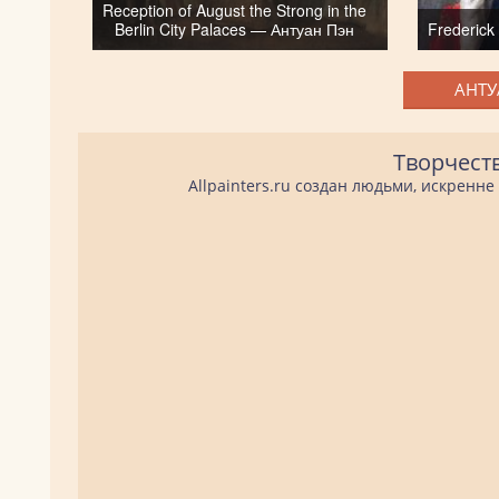
Reception of August the Strong in the
Berlin City Palaces — Антуан Пэн
Frederick
АНТУ
Творчест
Allpainters.ru создан людьми, искренн