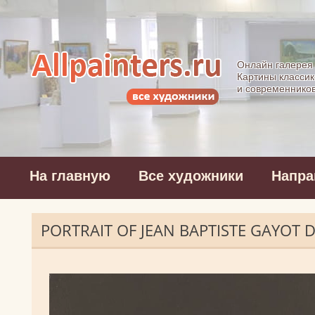
Allpainters.ru - 
Онлайн галерея
Картины классик
и современнико
На главную
Все художники
Напра
PORTRAIT OF JEAN BAPTISTE GAYOT