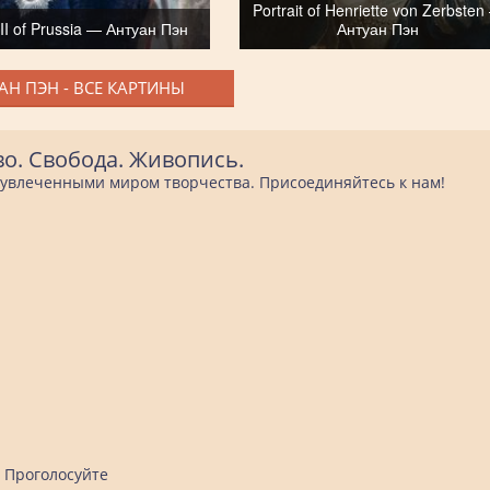
Portrait of Henriette von Zerbste
 II of Prussia — Антуан Пэн
Антуан Пэн
АН ПЭН - ВСЕ КАРТИНЫ
во. Свобода. Живопись.
е увлеченными миром творчества. Присоединяйтесь к нам!
Проголосуйте