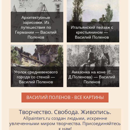
Архитектурные
зарисовки. Из
путешествия по
Итальянский пейзаж с
Германии — Василий
крестьянином —
Поленов
Василий Поленов
Уголок средневекового
Амазонка на коне (Е.
города со стеной —
Д.Поленова) — Василий
Василий Поленов
Поленов
ВАСИЛИЙ ПОЛЕНОВ - ВСЕ КАРТИНЫ
Творчество. Свобода. Живопись.
Allpainters.ru создан людьми, искренне
увлеченными миром творчества. Присоединяйтесь
к нам!