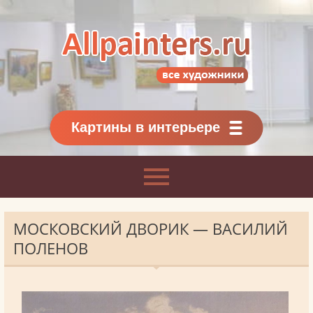
Allpainters.ru - картинная галерея
Онлайн галерея живописи.
Картины классиков
и современников
Картины в интерьере
МОСКОВСКИЙ ДВОРИК — ВАСИЛИЙ
ПОЛЕНОВ