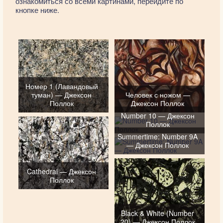
ознакомиться со всеми картинами, перейдите по
кнопке ниже.
Номер 1 (Лавандовый
туман) — Джексон
Человек с ножом —
Поллок
Джексон Поллок
Number 10 — Джексон
Поллок
Summertime: Number 9A
— Джексон Поллок
Cathedral — Джексон
Поллок
Black & White (Number
20) — Джексон Поллок