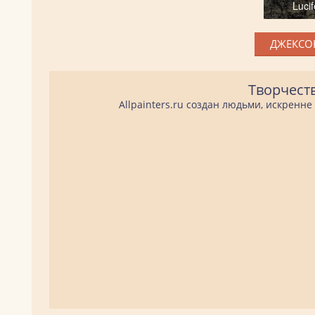
Luci
ДЖЕКСОН
Творчест
Allpainters.ru создан людьми, искренн