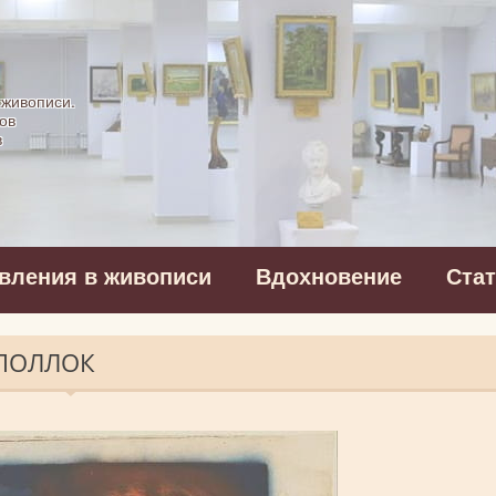
картинная галерея
 живописи.
ов
в
вления в живописи
Вдохновение
Ста
ПОЛЛОК