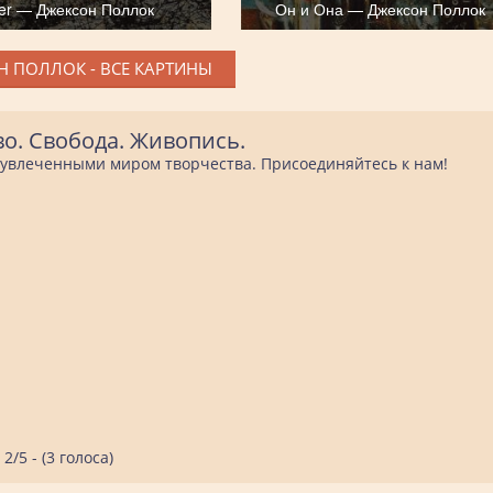
fer — Джексон Поллок
Он и Она — Джексон Поллок
 ПОЛЛОК - ВСЕ КАРТИНЫ
во. Свобода. Живопись.
е увлеченными миром творчества. Присоединяйтесь к нам!
2/5 - (3 голоса)