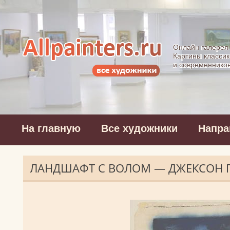
Allpainters.ru - 
Онлайн галерея
Картины классик
и современнико
На главную
Все художники
Напра
ЛАНДШАФТ С ВОЛОМ — ДЖЕКСОН 