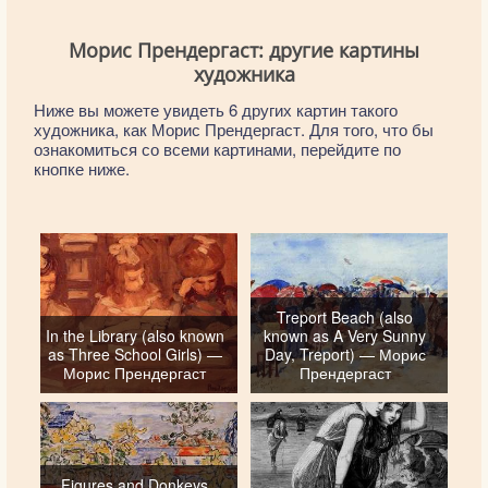
Морис Прендергаст: другие картины
художника
Ниже вы можете увидеть 6 других картин такого
художника, как Морис Прендергаст. Для того, что бы
ознакомиться со всеми картинами, перейдите по
кнопке ниже.
Treport Beach (also
In the Library (also known
known as A Very Sunny
as Three School Girls) —
Day, Treport) — Морис
Морис Прендергаст
Прендергаст
Figures and Donkeys