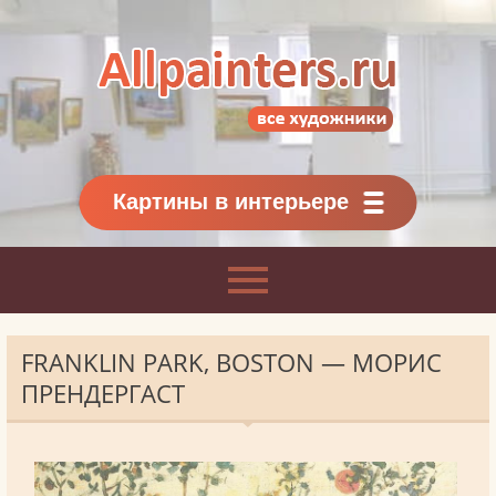
Allpainters.ru - картинная галерея
Онлайн галерея живописи.
Картины классиков
и современников
Картины в интерьере
FRANKLIN PARK, BOSTON — МОРИС
ПРЕНДЕРГАСТ