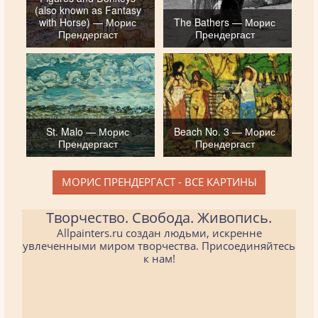
(also known as Fantasy
with Horse) — Морис
The Bathers — Морис
Прендергаст
Прендергаст
St. Malo — Морис
Beach No. 3 — Морис
Прендергаст
Прендергаст
МОРИС ПРЕНДЕРГАСТ - ВСЕ КАРТИНЫ
Творчество. Свобода. Живопись.
Allpainters.ru создан людьми, искренне
увлеченными миром творчества. Присоединяйтесь
к нам!