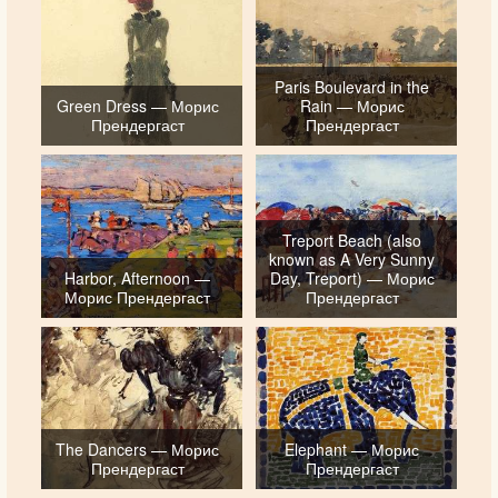
Paris Boulevard in the
Green Dress — Морис
Rain — Морис
Прендергаст
Прендергаст
Treport Beach (also
known as A Very Sunny
Harbor, Afternoon —
Day, Treport) — Морис
Морис Прендергаст
Прендергаст
The Dancers — Морис
Elephant — Морис
Прендергаст
Прендергаст