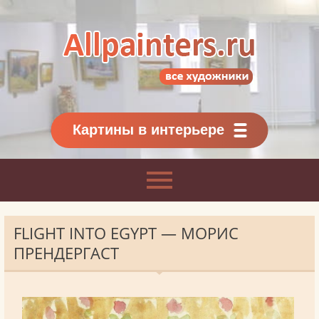
Allpainters.ru - картинная галерея
Онлайн галерея живописи.
Картины классиков
и современников
Картины в интерьере
FLIGHT INTO EGYPT — МОРИС
ПРЕНДЕРГАСТ