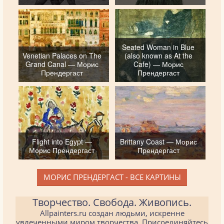
Seated Woman in Blue
Venetian Palaces on The
(also known as At the
Grand Canal — Морис
Cafe) — Морис
Прендергаст
Прендергаст
Flight into Egypt —
Brittany Coast — Морис
Морис Прендергаст
Прендергаст
МОРИС ПРЕНДЕРГАСТ - ВСЕ КАРТИНЫ
Творчество. Свобода. Живопись.
Allpainters.ru создан людьми, искренне
увлеченными миром творчества. Присоединяйтесь