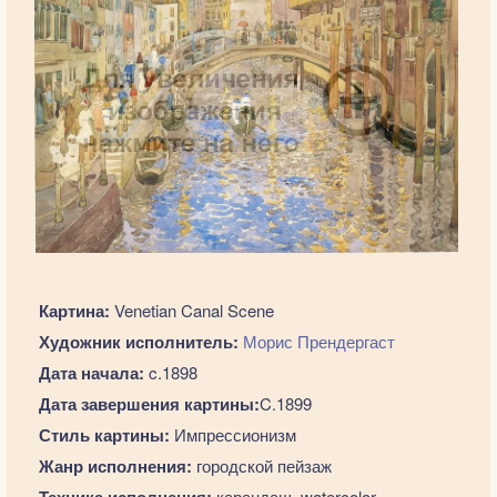
Картина:
Venetian Canal Scene
Художник исполнитель:
Морис Прендергаст
Дата начала:
c.1898
Дата завершения картины:
C.1899
Стиль картины:
Импрессионизм
Жанр исполнения:
городской пейзаж
Техника исполнения:
карандаш, watercolor