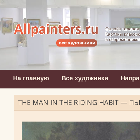
Allpainters.ru - 
Онлайн галерея
Картины классик
и современнико
На главную
Все художники
Напра
THE MAN IN THE RIDING HABIT — 