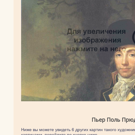
Пьер Поль Прюд
Ниже вы можете увидеть 6 других картин такого художни
картинами, перейдите по кнопке ниже.