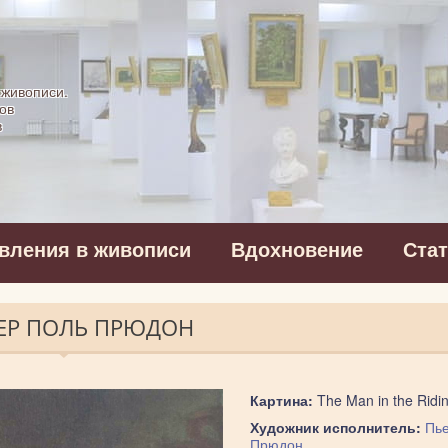
картинная галерея
 живописи.
ов
в
вления в живописи
Вдохновение
Ста
ПЬЕР ПОЛЬ ПРЮДОН
Картина:
The Man in the Ridin
Художник исполнитель:
Пье
Прюдон