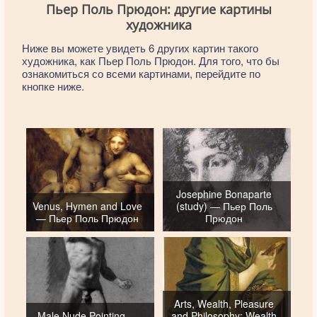
Пьер Поль Прюдон: другие картины
художника
Ниже вы можете увидеть 6 других картин такого
художника, как Пьер Поль Прюдон. Для того, что бы
ознакомиться со всеми картинами, перейдите по
кнопке ниже.
Josephine Bonaparte
Venus, Hymen and Love
(study) — Пьер Поль
— Пьер Поль Прюдон
Прюдон
Arts, Wealth, Pleasure
Male Nude Pointing —
and Philosophy: Wealth