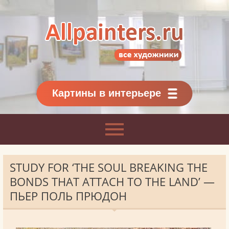
Allpainters.ru - картинная галерея
Онлайн галерея живописи.
Картины классиков
и современников
Картины в интерьере
STUDY FOR ‘THE SOUL BREAKING THE
BONDS THAT ATTACH TO THE LAND’ —
ПЬЕР ПОЛЬ ПРЮДОН