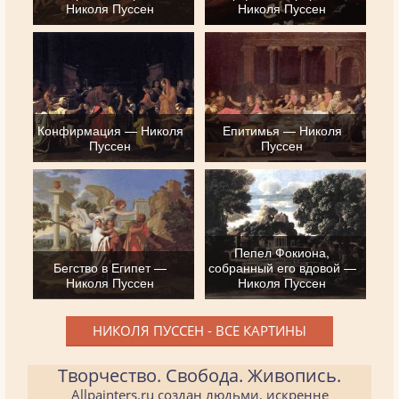
Николя Пуссен
Николя Пуссен
Конфирмация — Николя
Епитимья — Николя
Пуссен
Пуссен
Пепел Фокиона,
Бегство в Египет —
собранный его вдовой —
Николя Пуссен
Николя Пуссен
НИКОЛЯ ПУССЕН - ВСЕ КАРТИНЫ
Творчество. Свобода. Живопись.
Allpainters.ru создан людьми, искренне