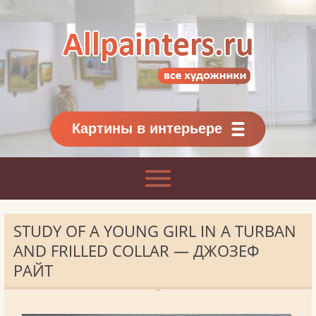
Allpainters.ru - картинная галерея
Онлайн галерея живописи.
Картины классиков
и современников
Картины в интерьере
STUDY OF A YOUNG GIRL IN A TURBAN
AND FRILLED COLLAR — ДЖОЗЕФ
РАЙТ