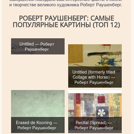
и творчестве великого художника Роберт Раушенберг.
РОБЕРТ РАУШЕНБЕРГ: САМЫЕ
ПОПУЛЯРНЫЕ КАРТИНЫ (ТОП 12)
Untitled — Роберт
Раушенберг
Untitled (formerly titled
Collage with Horse) —
Роберт Раушенберг
Erased de Kooning —
Recital (Spread) —
Роберт Раушенберг
Роберт Раушенберг