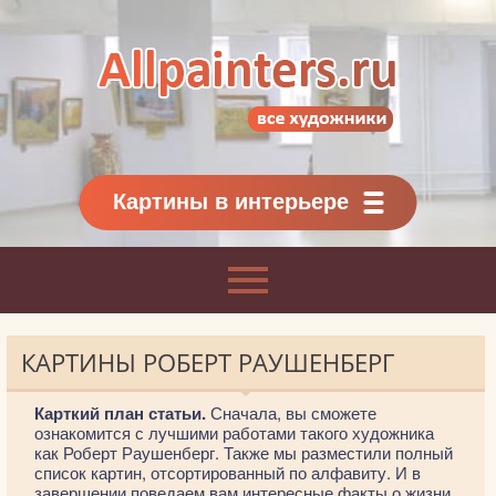
Allpainters.ru - картинная галерея
Онлайн галерея живописи.
Картины классиков
и современников
Картины в интерьере
КАРТИНЫ РОБЕРТ РАУШЕНБЕРГ
Карткий план статьи.
Сначала, вы сможете
ознакомится с лучшими работами такого художника
как Роберт Раушенберг. Также мы разместили полный
список картин, отсортированный по алфавиту. И в
завершении поведаем вам интересные факты о жизни