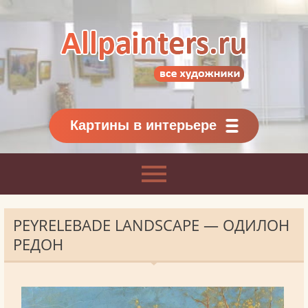
Allpainters.ru - картинная галерея
Онлайн галерея живописи.
Картины классиков
и современников
Картины в интерьере
PEYRELEBADE LANDSCAPE — ОДИЛОН
РЕДОН