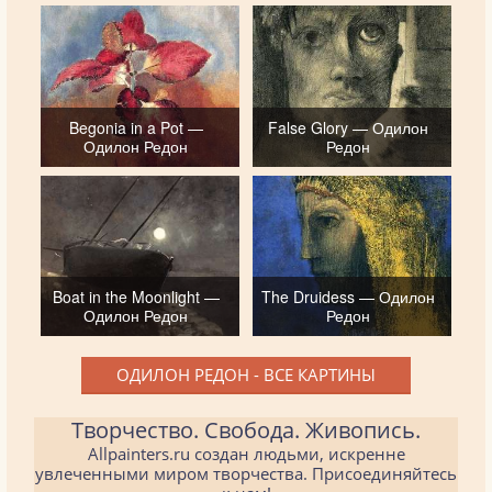
Begonia in a Pot —
False Glory — Одилон
Одилон Редон
Редон
Boat in the Moonlight —
The Druidess — Одилон
Одилон Редон
Редон
ОДИЛОН РЕДОН - ВСЕ КАРТИНЫ
Творчество. Свобода. Живопись.
Allpainters.ru создан людьми, искренне
увлеченными миром творчества. Присоединяйтесь