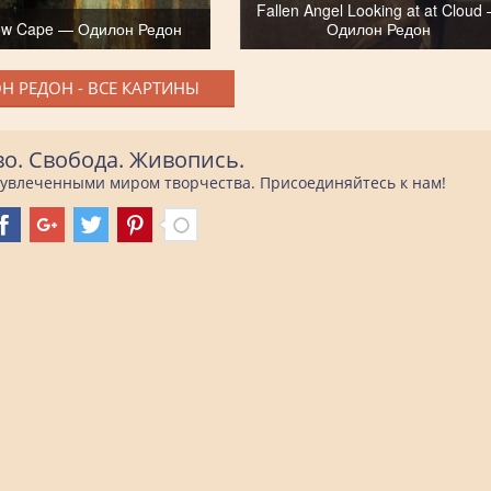
Fallen Angel Looking at at Cloud
low Cape — Одилон Редон
Одилон Редон
Н РЕДОН - ВСЕ КАРТИНЫ
во. Свобода. Живопись.
е увлеченными миром творчества. Присоединяйтесь к нам!