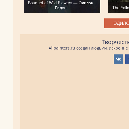
Bouquet of Wild Flowers — Одилон
Редон
The Yel
ОДИЛО
Творчест
Allpainters.ru создан людьми, искренн