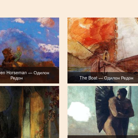
een Horseman — Одилон
Редон
The Boat — Одилон Редон