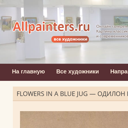
Allpainters.ru - 
Онлайн галерея
Картины классик
и современнико
На главную
Все художники
Напра
FLOWERS IN A BLUE JUG — ОДИЛОН