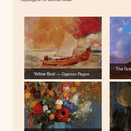
The Gr
Yellow Boat — Одилон Редон