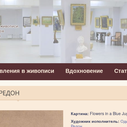
картинная галерея
 живописи.
ов
в
вления в живописи
Вдохновение
Ста
 РЕДОН
Картина:
Flowers in a Blue Ju
Художник исполнитель:
Од
Редон