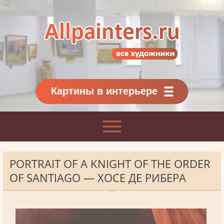
Allpainters.ru - картинная галерея
Онлайн галерея живописи.
Картины классиков
и современников
Картины в интерьере
PORTRAIT OF A KNIGHT OF THE ORDER
OF SANTIAGO — ХОСЕ ДЕ РИБЕРА