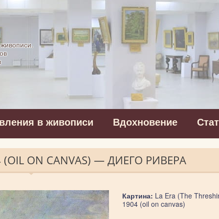
картинная галерея
 живописи.
ов
в
вления в живописи
Вдохновение
Ста
4 (OIL ON CANVAS) — ДИЕГО РИВЕРА
Картина:
La Era (The Threshi
1904 (oil on canvas)