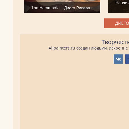
House 
The Hammock — Диего Ривера
ДИЕГО
Творчест
Allpainters.ru создан людьми, искренн