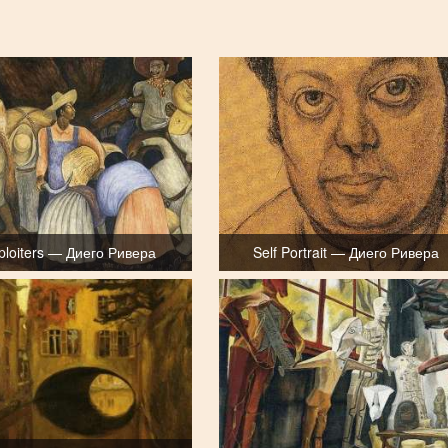
ploiters — Диего Ривера
Self Portrait — Диего Ривера