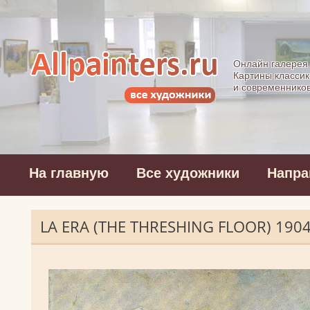
Allpainters.ru - 
Онлайн галерея
Картины классик
и современнико
На главную
Все художники
Напра
LA ERA (THE THRESHING FLOOR) 190