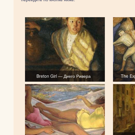
Breton Girl — Диего Ривера
The Ex