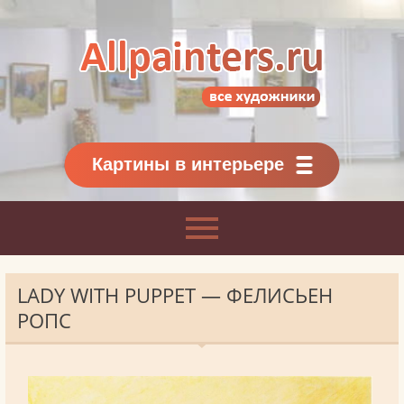
Allpainters.ru - картинная галерея
Онлайн галерея живописи.
Картины классиков
и современников
Картины в интерьере
LADY WITH PUPPET — ФЕЛИСЬЕН
РОПС