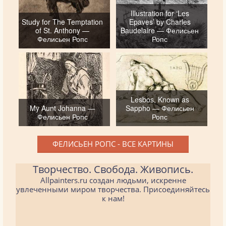
Illustration for ‘Les
Study for The Temptation
Epaves’ by Charles
of St. Anthony —
Baudelaire — Фелисьен
Фелисьен Ропс
Ропс
Lesbos, Known as
My Aunt Johanna —
Sappho — Фелисьен
Фелисьен Ропс
Ропс
ФЕЛИСЬЕН РОПС - ВСЕ КАРТИНЫ
Творчество. Свобода. Живопись.
Allpainters.ru создан людьми, искренне
увлеченными миром творчества. Присоединяйтесь
к нам!