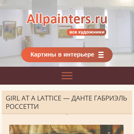
Allpainters.ru - картинная галерея
Онлайн галерея живописи.
Картины классиков
и современников
Картины в интерьере
GIRL AT A LATTICE — ДАНТЕ ГАБРИЭЛЬ
РОССЕТТИ