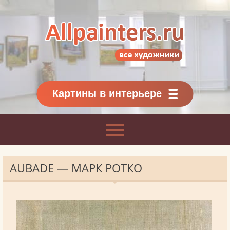
Allpainters.ru - картинная галерея
Онлайн галерея живописи.
Картины классиков
и современников
Картины в интерьере
AUBADE — МАРК РОТКО