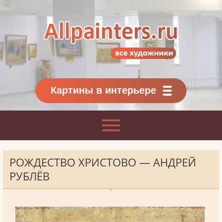
Allpainters.ru - картинная галерея
Онлайн галерея живописи.
Картины классиков
и современников
Картины в интерьере
РОЖДЕСТВО ХРИСТОВО — АНДРЕЙ
РУБЛЁВ