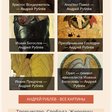
Христос Вседержитель
Апостол Павел —
— Андрей Рублёв
Андрей Рублёв
Иоанн Богослов —
Преображение Господне
Андрей Рублёв
— Андрей Рублёв
Орел — cимвол
евангелиста Иоанна
Иоанн Предтеча —
Богослова — Андрей
Андрей Рублёв
Рублёв
АНДРЕЙ РУБЛЁВ - ВСЕ КАРТИНЫ
Творчество. Свобода. Живопись.