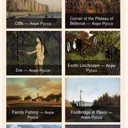
Corner of the Plateau of
Cliffs — Анри Руссо
Bellevue — Анри Руссо
Exotic Landscape — Анри
Eve — Анри Руссо
Руссо
Family Fishing — Анри
Footbridge at Passy —
Руссо
Анри Руссо