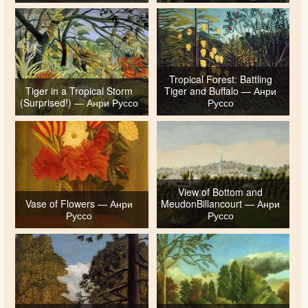
Tropical Forest: Battling
Tiger in a Tropical Storm
Tiger and Buffalo — Анри
(Surprised!) — Анри Руссо
Руссо
View of Bottom and
Vase of Flowers — Анри
MeudonBillancourt — Анри
Руссо
Руссо