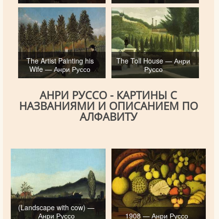
The Artist Painting his
The Toll House — Анри
Wife — Анри Руссо
Руссо
АНРИ РУССО - КАРТИНЫ С
НАЗВАНИЯМИ И ОПИСАНИЕМ ПО
АЛФАВИТУ
(Landscape with cow) —
Анри Руссо
1908 — Анри Руссо