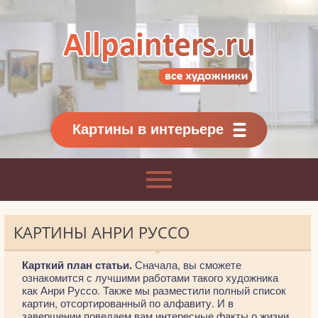
Allpainters.ru - картинная галерея
Онлайн галерея живописи.
Картины классиков
и современников
Картины в интерьере
КАРТИНЫ АНРИ РУССО
Карткий план статьи.
Сначала, вы сможете
ознакомится с лучшими работами такого художника
как Анри Руссо. Также мы разместили полный список
картин, отсортированный по алфавиту. И в
завершении поведаем вам интересные факты о жизни