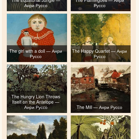
Анри Руссо
Руссо
The girl with a doll — Анри
The Happy Quartet — Анри
Руссо
Руссо
The Hungry Lion Throws
Itself on the Antelope —
Анри Руссо
The Mill — Анри Руссо