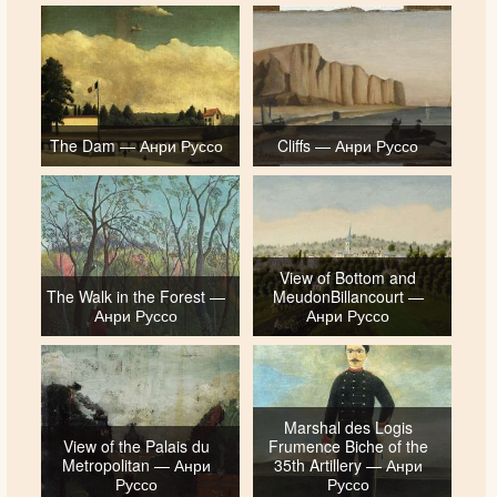
The Dam — Анри Руссо
Cliffs — Анри Руссо
View of Bottom and
The Walk in the Forest —
MeudonBillancourt —
Анри Руссо
Анри Руссо
Marshal des Logis
View of the Palais du
Frumence Biche of the
Metropolitan — Анри
35th Artillery — Анри
Руссо
Руссо