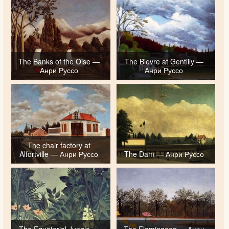
The Banks of the Oise —
The Bievre at Gentilly —
Анри Руссо
Анри Руссо
The chair factory at
Alfortville — Анри Руссо
The Dam — Анри Руссо
The Equatorial Jungle —
The Flamingoes — Анри