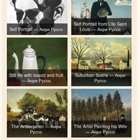
Self Portrait from L’ile Saint
Self Portrait — Анри Руссо
Louis — Анри Руссо
Still life with teapot and fruit
Suburban Scene — Анри
— Анри Руссо
Руссо
The Artillerymen — Анри
The Artist Painting his Wife
Руссо
— Анри Руссо