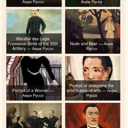
Анри Руссо
Анри Руссо
Marshal des Logis
Frumence Biche of the 35th
Nude and Bear — Анри
Artillery — Анри Руссо
Руссо
Portrait of Josephine the
Portrait of a Woman —
artist’s second wife — Анри
Анри Руссо
Руссо