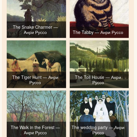
The Snake Charmer —
Анри Руссо
The Tabby — Анри Руссо
The Tiger Hunt — Анри
The Toll House — Анри
Руссо
Руссо
The Walk in the Forest —
The wedding party — Анри
Анри Руссо
Руссо