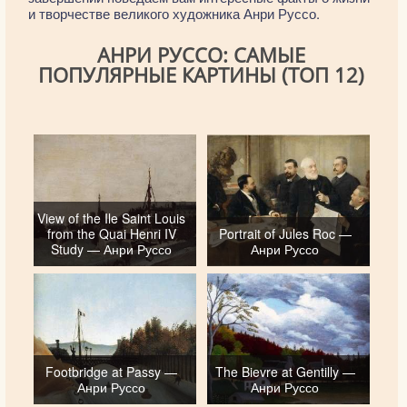
и творчестве великого художника Анри Руссо.
АНРИ РУССО: САМЫЕ
ПОПУЛЯРНЫЕ КАРТИНЫ (ТОП 12)
View of the Ile Saint Louis
from the Quai Henri IV
Portrait of Jules Roc —
Study — Анри Руссо
Анри Руссо
Footbridge at Passy —
The Bievre at Gentilly —
Анри Руссо
Анри Руссо