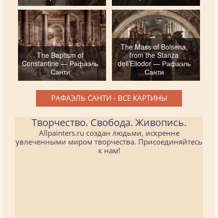
The Mass of Bolsena,
The Baptism of
from the Stanza
Constantine — Рафаэль
dell’Eliodor — Рафаэль
Санти
Санти
РАФАЭЛЬ САНТИ - ВСЕ КАРТИНЫ
Творчество. Свобода. Живопись.
Allpainters.ru создан людьми, искренне
увлеченными миром творчества. Присоединяйтесь
к нам!