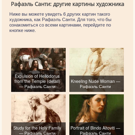
Рафаэль Санти: другие картины художника
Ниже вы можете увидеть 6 других картин такого
художника, как Рафаэль Санти. Для того, что бы
ознакомиться со всеми картинами, перейдите по
кнопке ниже.
Expulsion of Heliodorus
from the Temple (detail)
Kneeling Nude Woman —
— Рафаэль Санти
Рафаэль Санти
Study for the Holy Family
Portrait of Bindo Altoviti —
— Рафаэль Санти
Рафаэль Санти