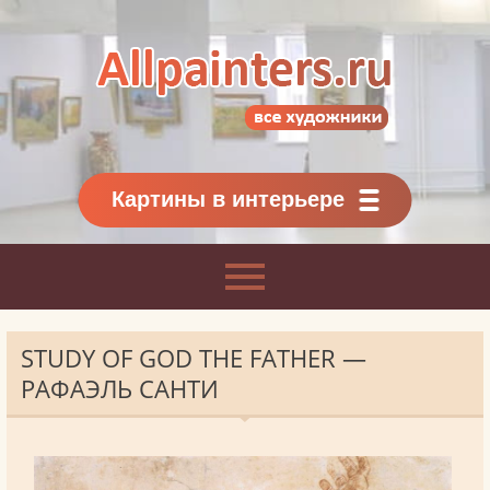
Allpainters.ru - картинная галерея
Онлайн галерея живописи.
Картины классиков
и современников
Картины в интерьере
STUDY OF GOD THE FATHER —
РАФАЭЛЬ САНТИ