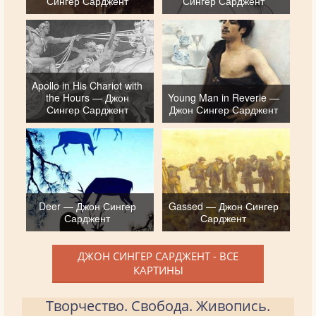
Сингер Сарджент
Сингер Сарджент
Apollo in His Chariot with
the Hours — Джон
Young Man in Reverie —
Сингер Сарджент
Джон Сингер Сарджент
Deer — Джон Сингер
Gassed — Джон Сингер
Сарджент
Сарджент
ДЖОН СИНГЕР САРДЖЕНТ - ВСЕ
КАРТИНЫ
Творчество. Свобода. Живопись.