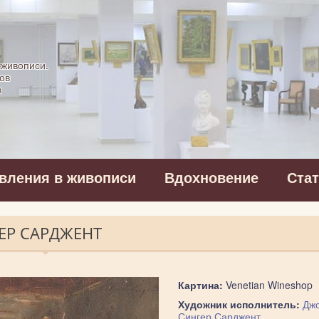
картинная галерея
 живописи.
ов
в
вления в живописи
Вдохновение
Ста
ЕР САРДЖЕНТ
Картина:
Venetian Wineshop
Художник исполнитель:
Дж
Сингер Сарджент