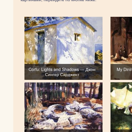
Corfu: Lights and Shadows — Джон
My Din
Сингер Сарджент