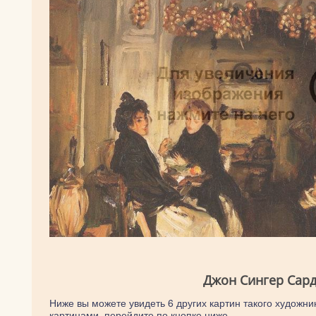
Джон Сингер Сард
Ниже вы можете увидеть 6 других картин такого художник
картинами, перейдите по кнопке ниже.