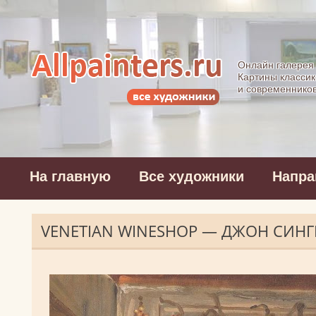
Allpainters.ru - 
Онлайн галерея
Картины классик
и современнико
На главную
Все художники
Напра
VENETIAN WINESHOP — ДЖОН СИНГ