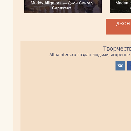
Muddy Alligators — Джон Сингер
Madame
Сарджент
ДЖОН 
Творчест
Allpainters.ru создан людьми, искренн