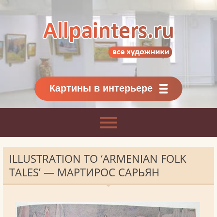
Allpainters.ru - картинная галерея
Онлайн галерея живописи.
Картины классиков
и современников
Картины в интерьере
ILLUSTRATION TO ‘ARMENIAN FOLK
TALES’ — МАРТИРОС САРЬЯН