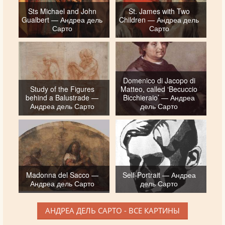
Sts Michael and John
St. James with Two
Gualbert — Андреа дель
Children — Андреа дель
Сарто
Сарто
Domenico di Jacopo di
Study of the Figures
Matteo, called ‘Becuccio
behind a Balustrade —
Bicchieraio’ — Андреа
Андреа дель Сарто
дель Сарто
Madonna del Sacco —
Self-Portrait — Андреа
Андреа дель Сарто
дель Сарто
АНДРЕА ДЕЛЬ САРТО - ВСЕ КАРТИНЫ