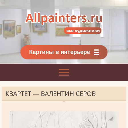
Allpainters.ru - картинная галерея
Онлайн галерея живописи.
Картины классиков
и современников
Картины в интерьере
КВАРТЕТ — ВАЛЕНТИН СЕРОВ