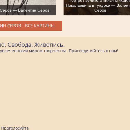
Николаевича в тужурке — Вален
 Серов — Валентин Серов
Серов
ИН СЕРОВ - ВСЕ КАРТИНЫ
во. Свобода. Живопись.
е увлеченными миром творчества. Присоединяйтесь к нам!
Проголосуйте