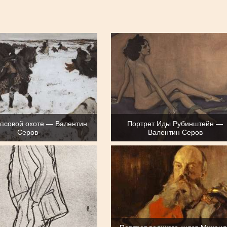
а псовой охоте — Валентин
Портрет Иды Рубинштейн —
Серов
Валентин Серов
Портрет великого князя Михаи