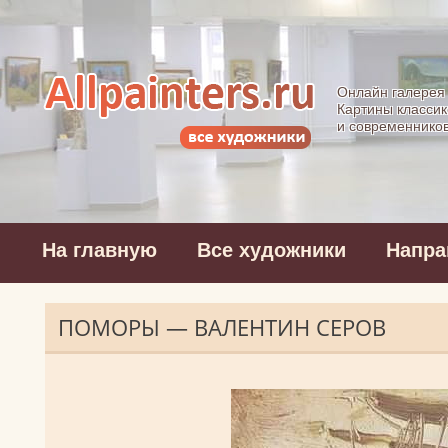
Allpainters.ru - 
Онлайн галерея
Картины классик
и современнико
На главную
Все художники
Напра
ПОМОРЫ — ВАЛЕНТИН СЕРОВ