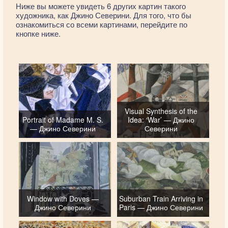
Ниже вы можете увидеть 6 других картин такого
художника, как Джино Северини. Для того, что бы
ознакомиться со всеми картинами, перейдите по
кнопке ниже.
Visual Synthesis of the
Portrait of Madame M. S.
Idea: ‘War’ — Джино
— Джино Северини
Северини
Window with Doves —
Suburban Train Arriving in
Джино Северини
Paris — Джино Северини