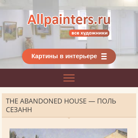
Allpainters.ru - картинная галерея
Онлайн галерея живописи.
Картины классиков
и современников
Картины в интерьере
THE ABANDONED HOUSE — ПОЛЬ
СЕЗАНН