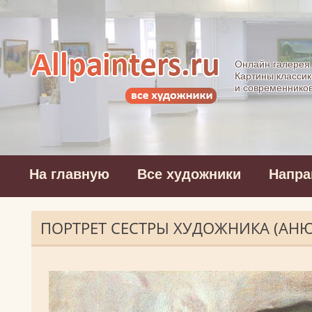
Allpainters.ru - 
Онлайн галерея
Картины классик
и современнико
На главную
Все художники
Напра
ПОРТРЕТ СЕСТРЫ ХУДОЖНИКА (АНЮ