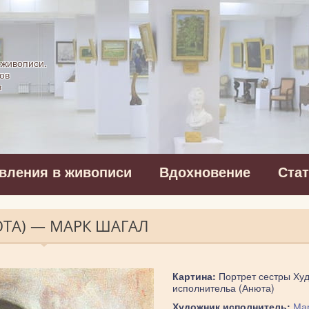
картинная галерея
 живописи.
ов
в
вления в живописи
Вдохновение
Ста
ТА) — МАРК ШАГАЛ
Картина:
Портрет сестры Ху
исполнительа (Анюта)
Художник исполнитель:
Ма