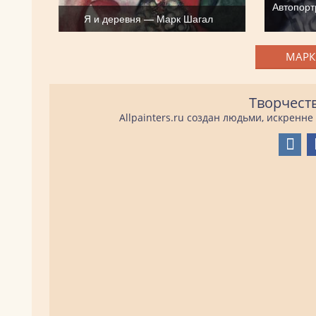
Автопорт
Я и деревня — Марк Шагал
МАРК
Творчест
Allpainters.ru создан людьми, искренн