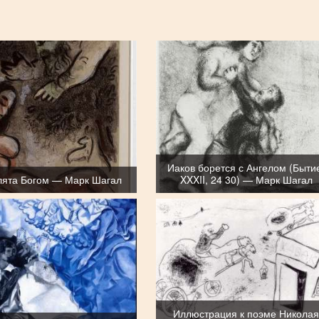
Иаков борется с Ангелом (Быти
лята Богом — Марк Шагал
XXXII, 24 30) — Марк Шагал
Иллюстрация к поэме Никола