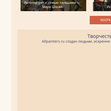
Автопортрет с семью пальцами —
Марк Шагал
Ис
МАРК
Творчест
Allpainters.ru создан людьми, искренн