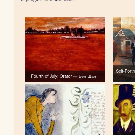
Self-Port
Fourth of July: Orator — Бен Шан