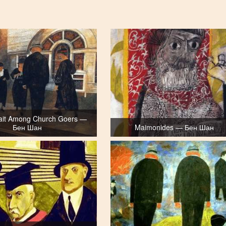
rait Among Church Goers —
Бен Шан
Maimonides — Бен Шан