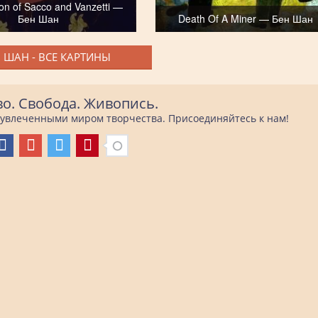
on of Sacco and Vanzetti —
Бен Шан
Death Of A Miner — Бен Шан
 ШАН - ВСЕ КАРТИНЫ
во. Свобода. Живопись.
е увлеченными миром творчества. Присоединяйтесь к нам!