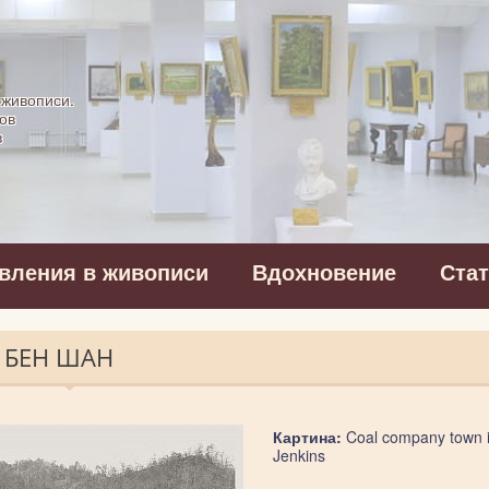
картинная галерея
 живописи.
ов
в
вления в живописи
Вдохновение
Ста
 БЕН ШАН
Картина:
Coal company town 
Jenkins