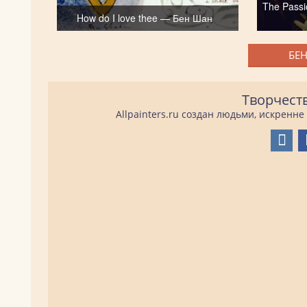
The Passi
How do I love thee — Бен Шан
БЕН
Творчест
Allpainters.ru создан людьми, искренн