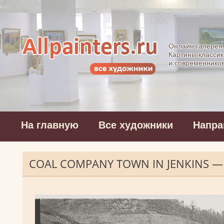
Allpainters.ru - 
Онлайн галерея
Картины классик
и современнико
На главную
Все художники
Напра
COAL COMPANY TOWN IN JENKINS —