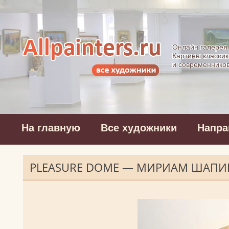
Allpainters.ru - 
Онлайн галерея
Картины классик
и современнико
На главную
Все художники
Напра
PLEASURE DOME — МИРИАМ ШАПИ