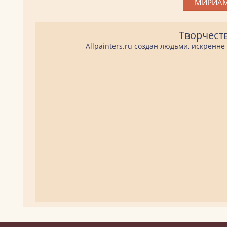
МИРИАМ
Творчест
Allpainters.ru создан людьми, искренн