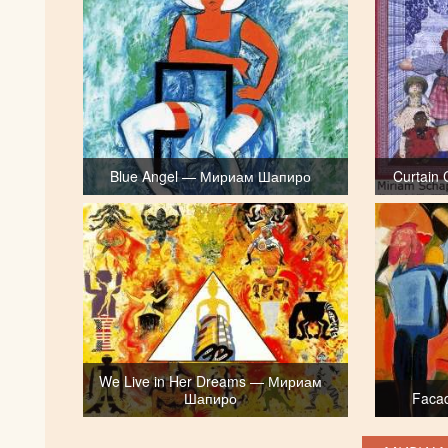
Blue Angel — Мириам Шапиро
Curtain
We Live in Her Dreams — Мириам
Шапиро
Faca