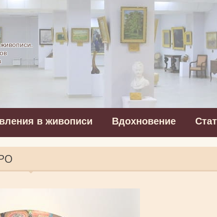
картинная галерея
 живописи.
ов
в
вления в живописи
Вдохновение
Ста
РО