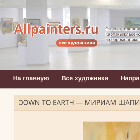
Allpainters.ru - 
Онлайн галерея
Картины классик
и современнико
На главную
Все художники
Напра
DOWN TO EARTH — МИРИАМ ШАП