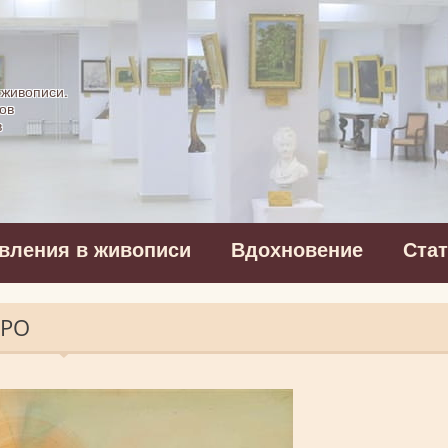
картинная галерея
 живописи.
ов
в
вления в живописи
Вдохновение
Ста
ИРО