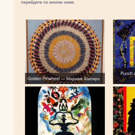
перейдите по кнопке ниже.
Punch 
Golden Pinwheel — Мириам Шапиро