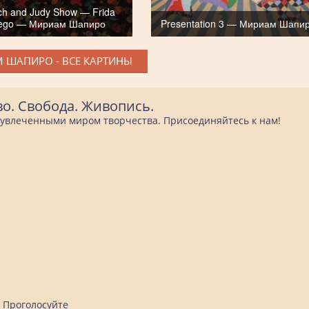
h and Judy Show — Frida
iego — Мириам Шапиро
Presentation 3 — Мириам Шапи
 ШАПИРО - ВСЕ КАРТИНЫ
во. Свобода. Живопись.
е увлеченными миром творчества. Присоединяйтесь к нам!
Проголосуйте