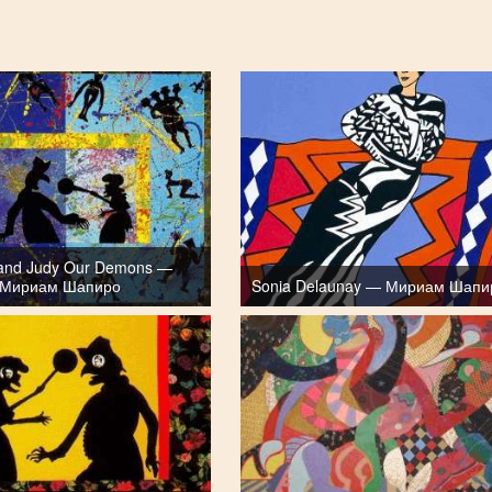
and Judy Our Demons —
Мириам Шапиро
Sonia Delaunay — Мириам Шапи