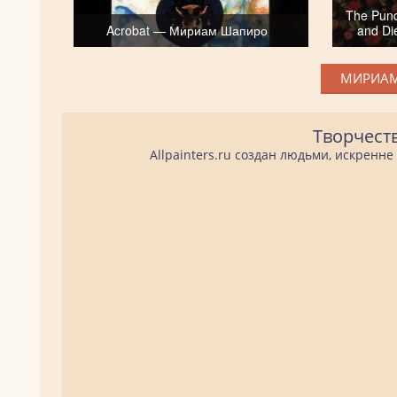
The Punc
Acrobat — Мириам Шапиро
and D
МИРИАМ
Творчест
Allpainters.ru создан людьми, искренн