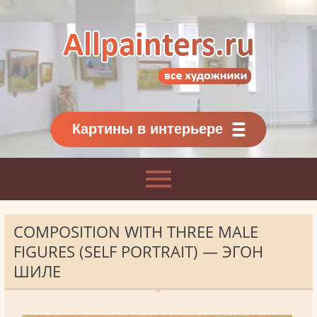
Allpainters.ru - картинная галерея
Онлайн галерея живописи.
Картины классиков
и современников
Картины в интерьере
COMPOSITION WITH THREE MALE
FIGURES (SELF PORTRAIT) — ЭГОН
ШИЛЕ