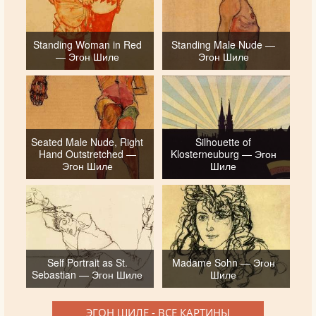
Standing Woman in Red
Standing Male Nude —
— Эгон Шиле
Эгон Шиле
Seated Male Nude, Right
Silhouette of
Hand Outstretched —
Klosterneuburg — Эгон
Эгон Шиле
Шиле
Self Portrait as St.
Madame Sohn — Эгон
Sebastian — Эгон Шиле
Шиле
ЭГОН ШИЛЕ - ВСЕ КАРТИНЫ