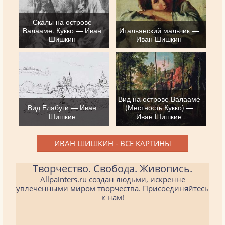
Скалы на острове
Валааме. Кукко — Иван
Итальянский мальчик —
Шишкин
Иван Шишкин
Вид на острове Валааме
Вид Елабуги — Иван
(Местность Кукко) —
Шишкин
Иван Шишкин
ИВАН ШИШКИН - ВСЕ КАРТИНЫ
Творчество. Свобода. Живопись.
Allpainters.ru создан людьми, искренне
увлеченными миром творчества. Присоединяйтесь
к нам!