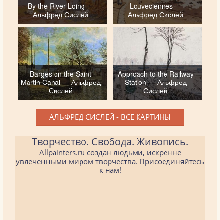
By the River Loing —
Louveciennes —
Альфред Сислей
Альфред Сислей
Barges on the Saint
Approach to the Railway
Martin Canal — Альфред
Station — Альфред
Сислей
Сислей
АЛЬФРЕД СИСЛЕЙ - ВСЕ КАРТИНЫ
Творчество. Свобода. Живопись.
Allpainters.ru создан людьми, искренне
увлеченными миром творчества. Присоединяйтесь
к нам!