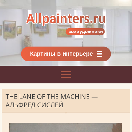
Allpainters.ru - картинная галерея
Онлайн галерея живописи.
Картины классиков
и современников
Картины в интерьере
THE LANE OF THE MACHINE —
АЛЬФРЕД СИСЛЕЙ