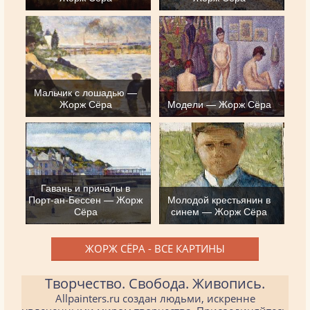
Мальчик с лошадью —
Жорж Сёра
Модели — Жорж Сёра
Гавань и причалы в
Порт-ан-Бессен — Жорж
Молодой крестьянин в
Сёра
синем — Жорж Сёра
ЖОРЖ СЁРА - ВСЕ КАРТИНЫ
Творчество. Свобода. Живопись.
Allpainters.ru создан людьми, искренне