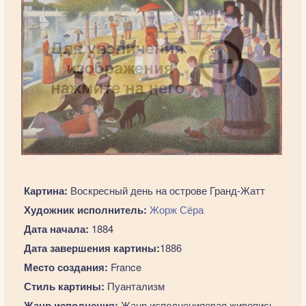
Картина:
Воскресный день на острове Гранд-Жатт
Художник исполнитель:
Жорж Сёра
Дата начала:
1884
Дата завершения картины:
1886
Место создания:
France
Стиль картины:
Пуантализм
Жанр исполнения:
Жанр исполненияовая живопись