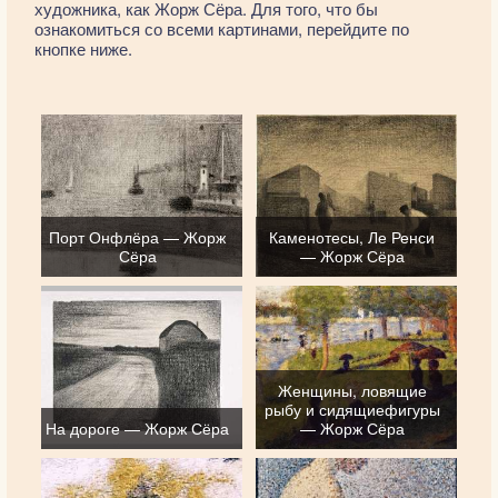
художника, как Жорж Сёра. Для того, что бы
ознакомиться со всеми картинами, перейдите по
кнопке ниже.
Порт Онфлёра — Жорж
Каменотесы, Ле Ренси
Сёра
— Жорж Сёра
Женщины, ловящие
рыбу и сидящиефигуры
На дороге — Жорж Сёра
— Жорж Сёра