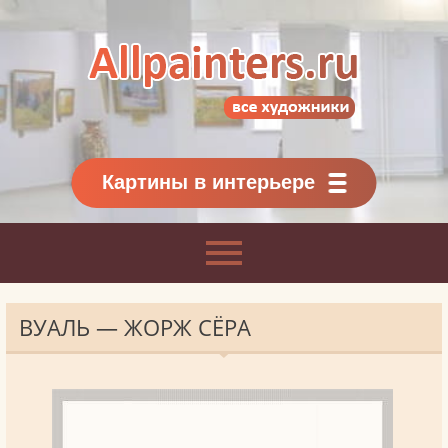
Allpainters.ru - картинная галерея
Онлайн галерея живописи.
Картины классиков
и современников
Картины в интерьере
ВУАЛЬ — ЖОРЖ СЁРА