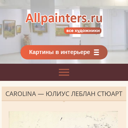
Allpainters.ru - картинная галерея
Онлайн галерея живописи.
Картины классиков
и современников
Картины в интерьере
CAROLINA — ЮЛИУС ЛЕБЛАН СТЮАРТ