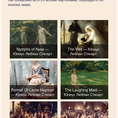
кнопке ниже.
Nymphs of Nysa —
The Visit — Юлиус
Юлиус Леблан Стюарт
Леблан Стюарт
Portrait Of Laure Hayman
The Laughing Maid —
— Юлиус Леблан Стюарт
Юлиус Леблан Стюарт