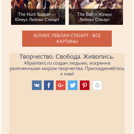
The Hunt Supper —
The Ball — Юлиус
Юлиус Леблан Стюарт
Леблан Стюарт
ЮЛИУС ЛЕБЛАН СТЮАРТ - ВСЕ
КАРТИНЫ
Творчество. Свобода. Живопись.
Allpainters.ru создан людьми, искренне
увлеченными миром творчества. Присоединяйтесь
к нам!