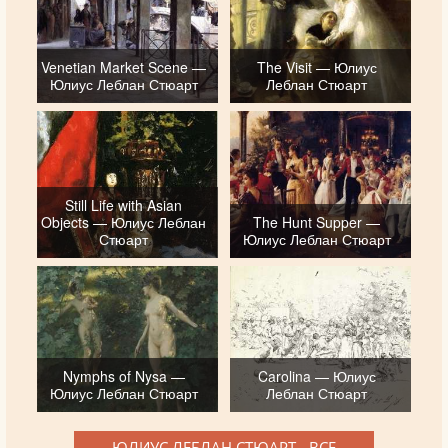
Venetian Market Scene —
The Visit — Юлиус
Юлиус Леблан Стюарт
Леблан Стюарт
Still Life with Asian
Objects — Юлиус Леблан
The Hunt Supper —
Стюарт
Юлиус Леблан Стюарт
Nymphs of Nysa —
Carolina — Юлиус
Юлиус Леблан Стюарт
Леблан Стюарт
ЮЛИУС ЛЕБЛАН СТЮАРТ - ВСЕ