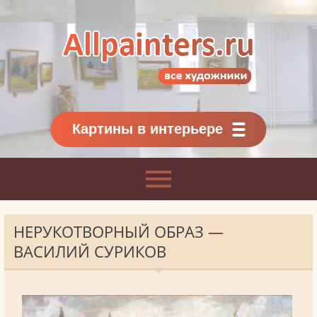
Allpainters.ru - картинная галерея
Онлайн галерея живописи.
Картины классиков
и современников
Картины в интерьере
НЕРУКОТВОРНЫЙ ОБРАЗ —
ВАСИЛИЙ СУРИКОВ