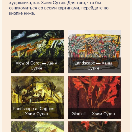
художника, как Хаим Сутин. Для того, что бы
ознакомиться со всеми картинами, перейдите по
кнопке ниже.
View of Ceret — Хаим
Landscape — Хаим
Сутин
Сутин
Landscape at Cagnes —
Хаим Сутин
Gladioli — Хаим Сутин